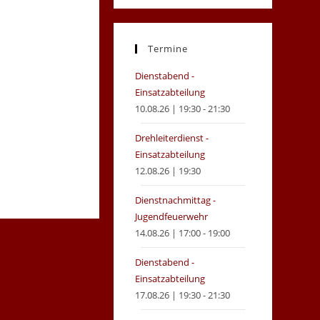
in
in
a
a
new
new
Termine
tab
tab
Dienstabend -
Einsatzabteilung
10.08.26 | 19:30 - 21:30
Drehleiterdienst -
Einsatzabteilung
12.08.26 | 19:30
Dienstnachmittag -
Jugendfeuerwehr
14.08.26 | 17:00 - 19:00
Dienstabend -
Einsatzabteilung
17.08.26 | 19:30 - 21:30