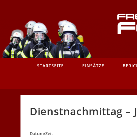
Zum
Inhalt
springen
STARTSEITE
EINSÄTZE
BERIC
Dienstnachmittag –
Datum/Zeit