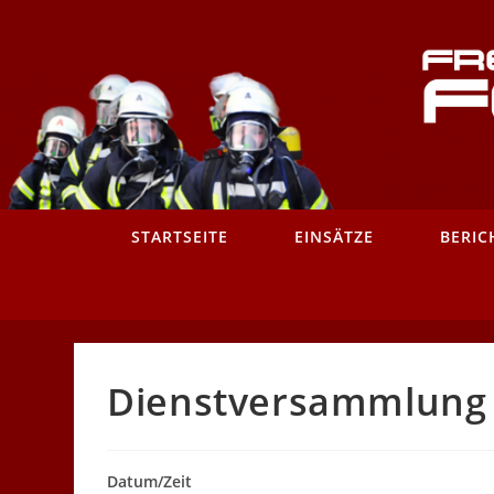
Zum
Inhalt
springen
STARTSEITE
EINSÄTZE
BERIC
Dienstversammlung –
Datum/Zeit