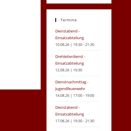
in
in
a
a
new
new
Termine
tab
tab
Dienstabend -
Einsatzabteilung
10.08.26 | 19:30 - 21:30
Drehleiterdienst -
Einsatzabteilung
12.08.26 | 19:30
Dienstnachmittag -
Jugendfeuerwehr
14.08.26 | 17:00 - 19:00
Dienstabend -
Einsatzabteilung
17.08.26 | 19:30 - 21:30