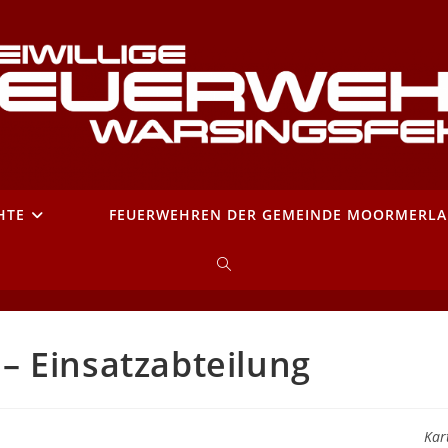
HTE
FEUERWEHREN DER GEMEINDE MOORMERL
WEBSITE-
SUCHE
 Einsatzabteilung
UMSCHALTEN
Kar