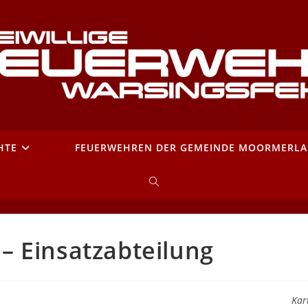
HTE
FEUERWEHREN DER GEMEINDE MOORMERL
WEBSITE-
SUCHE
 Einsatzabteilung
UMSCHALTEN
Kar