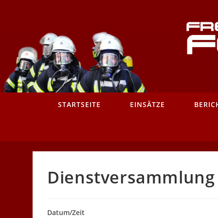
Zum
Inhalt
springen
STARTSEITE
EINSÄTZE
BERIC
Dienstversammlung –
Datum/Zeit