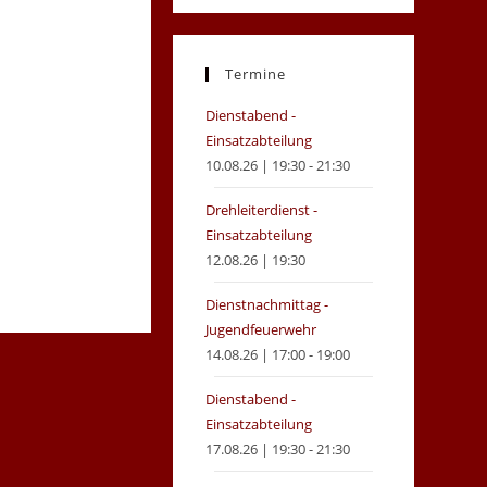
in
in
a
a
new
new
Termine
tab
tab
Dienstabend -
Einsatzabteilung
10.08.26 | 19:30 - 21:30
Drehleiterdienst -
Einsatzabteilung
12.08.26 | 19:30
Dienstnachmittag -
Jugendfeuerwehr
14.08.26 | 17:00 - 19:00
Dienstabend -
Einsatzabteilung
17.08.26 | 19:30 - 21:30