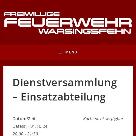
Zum
Inhalt
springen
MENÜ
Dienstversammlung
– Einsatzabteilung
Datum/Zeit
Karte nicht verfügbar
Date(s) - 01.10.24
20:00 - 21:30