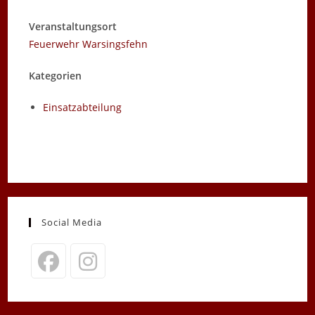
Veranstaltungsort
Feuerwehr Warsingsfehn
Kategorien
Einsatzabteilung
Social Media
Opens
Opens
in
in