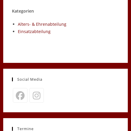
Kategorien
Alters- & Ehrenabteilung
Einsatzabteilung
Social Media
Opens
Opens
in
in
a
a
new
new
Termine