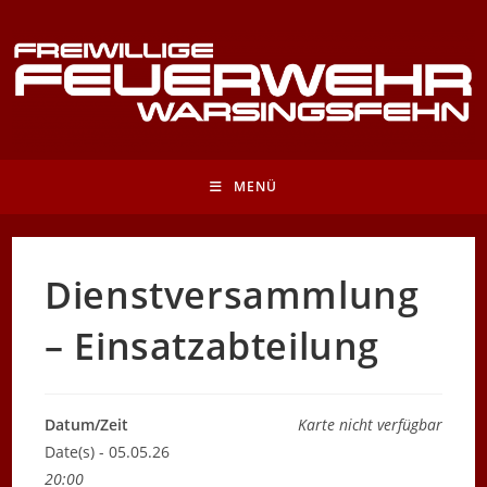
Zum
Inhalt
springen
MENÜ
Dienstversammlung
– Einsatzabteilung
Datum/Zeit
Karte nicht verfügbar
Date(s) - 05.05.26
20:00