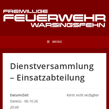
Zum
Inhalt
springen
MENÜ
Dienstversammlung
– Einsatzabteilung
Datum/Zeit
Karte nicht verfügbar
Date(s) - 06.10.26
20:00