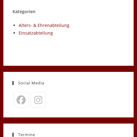
Kategorien
Alters- & Ehrenabteilung
Einsatzabteilung
Social Media
Opens
Opens
in
in
a
a
new
new
Termine