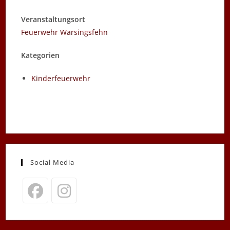
Veranstaltungsort
Feuerwehr Warsingsfehn
Kategorien
Kinderfeuerwehr
Social Media
Opens
Opens
in
in