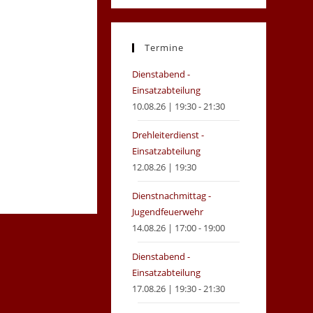
in
in
a
a
new
new
Termine
tab
tab
Dienstabend -
Einsatzabteilung
10.08.26 | 19:30 - 21:30
Drehleiterdienst -
Einsatzabteilung
12.08.26 | 19:30
Dienstnachmittag -
Jugendfeuerwehr
14.08.26 | 17:00 - 19:00
Dienstabend -
Einsatzabteilung
17.08.26 | 19:30 - 21:30