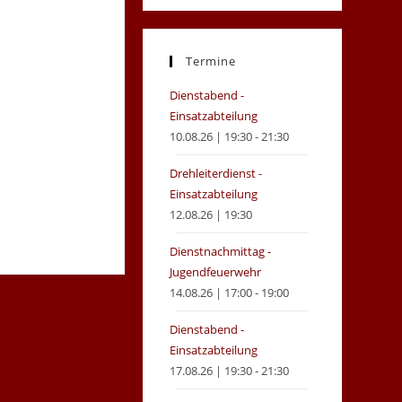
in
in
a
a
new
new
Termine
tab
tab
Dienstabend -
Einsatzabteilung
10.08.26 | 19:30 - 21:30
Drehleiterdienst -
Einsatzabteilung
12.08.26 | 19:30
Dienstnachmittag -
Jugendfeuerwehr
14.08.26 | 17:00 - 19:00
Dienstabend -
Einsatzabteilung
17.08.26 | 19:30 - 21:30