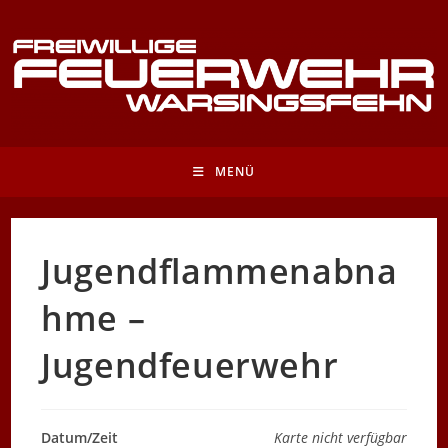
Zum
Inhalt
springen
MENÜ
Jugendflammenabna
hme –
Jugendfeuerwehr
Datum/Zeit
Karte nicht verfügbar