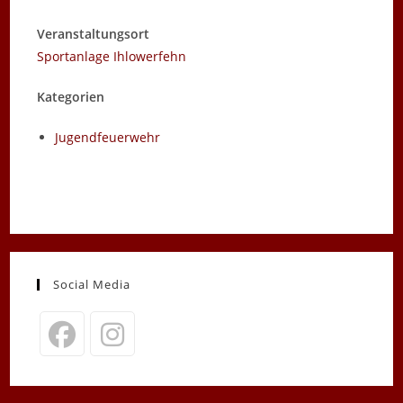
Veranstaltungsort
Sportanlage Ihlowerfehn
Kategorien
Jugendfeuerwehr
Social Media
Opens
Opens
in
in