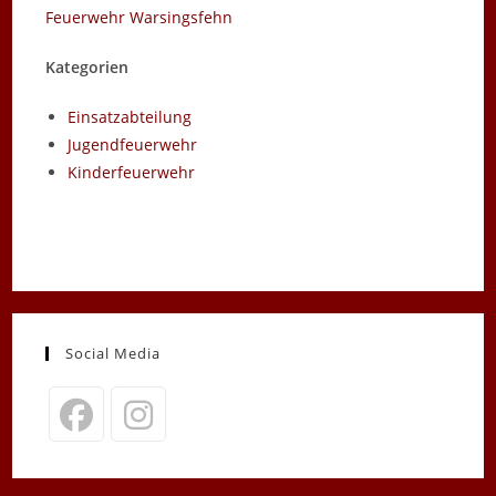
Feuerwehr Warsingsfehn
Kategorien
Einsatzabteilung
Jugendfeuerwehr
Kinderfeuerwehr
Social Media
Opens
Opens
in
in