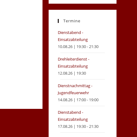
in
in
a
a
new
new
Termine
tab
tab
Dienstabend -
Einsatzabteilung
10.08.26 | 19:30 - 21:30
Drehleiterdienst -
Einsatzabteilung
12.08.26 | 19:30
Dienstnachmittag -
Jugendfeuerwehr
14.08.26 | 17:00 - 19:00
Dienstabend -
Einsatzabteilung
17.08.26 | 19:30 - 21:30