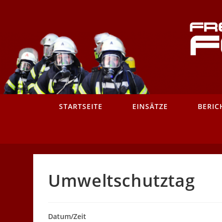
Zum
Inhalt
springen
STARTSEITE
EINSÄTZE
BERIC
Umweltschutztag
Datum/Zeit