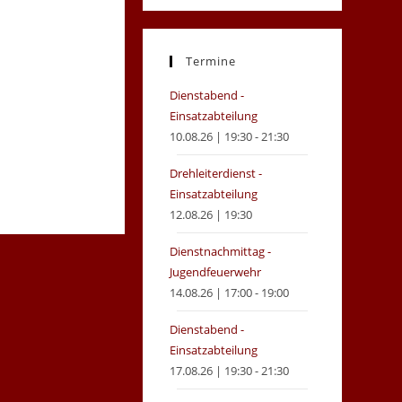
in
in
a
a
new
new
Termine
tab
tab
Dienstabend -
Einsatzabteilung
10.08.26 | 19:30 - 21:30
Drehleiterdienst -
Einsatzabteilung
12.08.26 | 19:30
Dienstnachmittag -
Jugendfeuerwehr
14.08.26 | 17:00 - 19:00
Dienstabend -
Einsatzabteilung
17.08.26 | 19:30 - 21:30