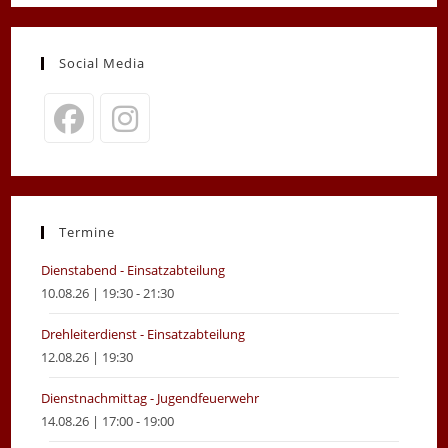
Social Media
Opens
Opens
in
in
a
a
new
new
Termine
tab
tab
Dienstabend - Einsatzabteilung
10.08.26 | 19:30 - 21:30
Drehleiterdienst - Einsatzabteilung
12.08.26 | 19:30
Dienstnachmittag - Jugendfeuerwehr
14.08.26 | 17:00 - 19:00