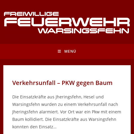
Zum
Inhalt
springen
MENÜ
Verkehrsunfall – PKW gegen Baum
Die Einsatzkräfte aus Jheringsfehn, Hesel und
Warsingsfehn wurden zu einem Verkehrsunfall nach
Jheringsfehn alarmiert. Vor Ort war ein Pkw mit einem
Baum kollidiert. Die Einsatzkräfte aus Warsingsfehn
konnten den Einsatz…