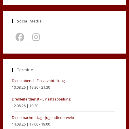
Social Media
Opens
Opens
in
in
a
a
new
new
Termine
tab
tab
Dienstabend - Einsatzabteilung
10.08.26 | 19:30 - 21:30
Drehleiterdienst - Einsatzabteilung
12.08.26 | 19:30
Dienstnachmittag - Jugendfeuerwehr
14.08.26 | 17:00 - 19:00