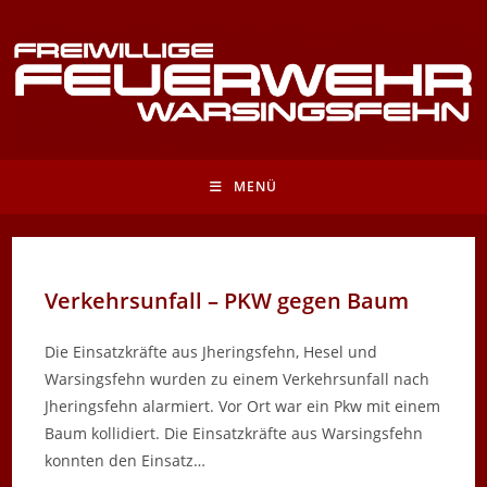
Zum
Inhalt
springen
MENÜ
Verkehrsunfall – PKW gegen Baum
Die Einsatzkräfte aus Jheringsfehn, Hesel und
Warsingsfehn wurden zu einem Verkehrsunfall nach
Jheringsfehn alarmiert. Vor Ort war ein Pkw mit einem
Baum kollidiert. Die Einsatzkräfte aus Warsingsfehn
konnten den Einsatz…