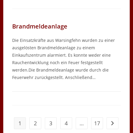
Brandmeldeanlage
Die Einsatzkräfte aus Warsingfehn wurden zu einer
ausgelösten Brandmeldeanlage zu einem
Einkaufszentrum alarmiert. Es konnte weder eine
Rauchentwicklung noch ein Feuer festgestellt
werden.Die Brandmeldeanlage wurde durch die
Feuerwehr zurückgestellt. Anschließend…
1
2
3
4
…
17
Zur nächst