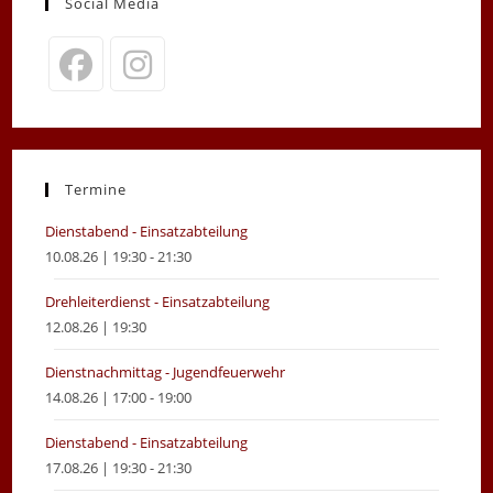
Social Media
Opens
Opens
in
in
a
a
new
new
Termine
tab
tab
Dienstabend - Einsatzabteilung
10.08.26 | 19:30 - 21:30
Drehleiterdienst - Einsatzabteilung
12.08.26 | 19:30
Dienstnachmittag - Jugendfeuerwehr
14.08.26 | 17:00 - 19:00
Dienstabend - Einsatzabteilung
17.08.26 | 19:30 - 21:30