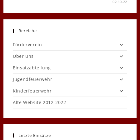
FÜR
KOMMENTARE DEAKTIVIERT
02.10.22
LEISTUNGSSPANGENABNAHME
BEI
DER
JUGENDFEUERWEHR
Bereiche
Förderverein
Über uns
Einsatzabteilung
Jugendfeuerwehr
Kinderfeuerwehr
Alte Website 2012-2022
Letzte Einsätze