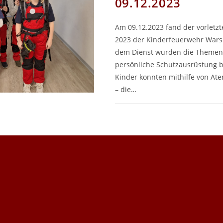
09.12.2023
Am 09.12.2023 fand der vorletzt
2023 der Kinderfeuerwehr Warsi
dem Dienst wurden die Themen
persönliche Schutzausrüstung b
Kinder konnten mithilfe von At
– die…
FÜR
KOMMENTARE DEAKTIVIERT
DIEN
DER
KIND
AM
09.12