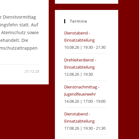
in
in
a
a
e Dienstvormittag
new
new
Termine
ngsfehn statt. Auf
tab
tab
 Atemschutz sowie
Dienstabend -
ehandelt. Die
Einsatzabteilung
10.08.26 | 19:30 - 21:30
emschutzattrappen
Drehleiterdienst -
Einsatzabteilung
21.12.23
12.08.26 | 19:30
STVORMITTAG
ERFEUERWEHR
Dienstnachmittag -
.2023
Jugendfeuerwehr
14.08.26 | 17:00 - 19:00
Dienstabend -
Einsatzabteilung
17.08.26 | 19:30 - 21:30