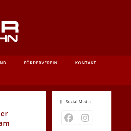
AND
FÖRDERVEREIN
KONTAKT
Social Media
der
 am
Opens
Opens