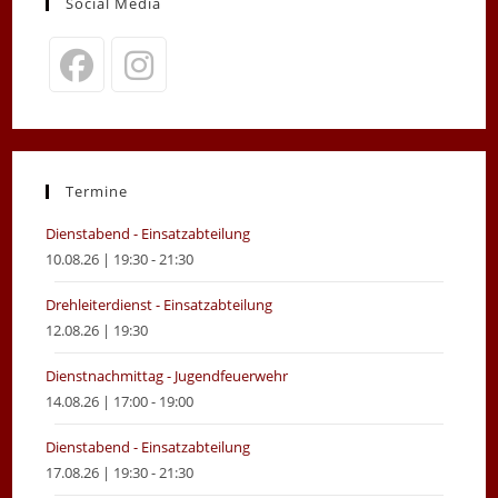
Social Media
Opens
Opens
in
in
a
a
new
new
Termine
tab
tab
Dienstabend - Einsatzabteilung
10.08.26 | 19:30 - 21:30
Drehleiterdienst - Einsatzabteilung
12.08.26 | 19:30
Dienstnachmittag - Jugendfeuerwehr
14.08.26 | 17:00 - 19:00
Dienstabend - Einsatzabteilung
17.08.26 | 19:30 - 21:30