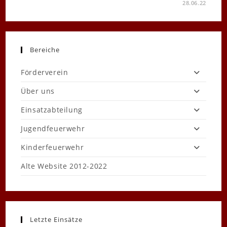
FÜR
KOMMENTARE DEAKTIVIERT
28.06.22
JUGENDFEUERWEHR
ZU
BESUCH
IM
KLETTERWALD
AURICH
Bereiche
Förderverein
Über uns
Einsatzabteilung
Jugendfeuerwehr
Kinderfeuerwehr
Alte Website 2012-2022
Letzte Einsätze