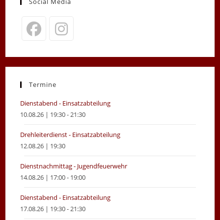
Social Media
Opens
Opens
in
in
a
a
new
new
Termine
tab
tab
Dienstabend - Einsatzabteilung
10.08.26 | 19:30 - 21:30
Drehleiterdienst - Einsatzabteilung
12.08.26 | 19:30
Dienstnachmittag - Jugendfeuerwehr
14.08.26 | 17:00 - 19:00
Dienstabend - Einsatzabteilung
17.08.26 | 19:30 - 21:30