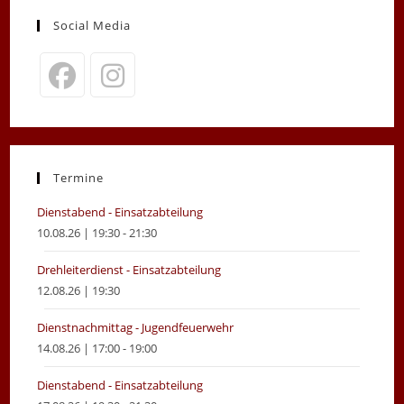
Social Media
Opens
Opens
in
in
a
a
new
new
Termine
tab
tab
Dienstabend - Einsatzabteilung
10.08.26 | 19:30 - 21:30
Drehleiterdienst - Einsatzabteilung
12.08.26 | 19:30
Dienstnachmittag - Jugendfeuerwehr
14.08.26 | 17:00 - 19:00
Dienstabend - Einsatzabteilung