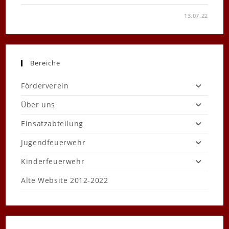
FÜR
KOMMENTARE DEAKTIVIERT
13.07.22
SOMMERGRILLEN
DER
KINDER-
UND
JUGENDFEUERWEHR
Bereiche
Förderverein
Über uns
Einsatzabteilung
Jugendfeuerwehr
Kinderfeuerwehr
Alte Website 2012-2022