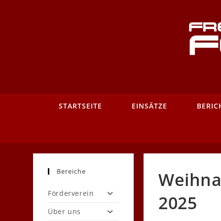
Zum
Inhalt
springen
STARTSEITE
EINSÄTZE
BERIC
Bereiche
Weihna
Förderverein
2025
Über uns