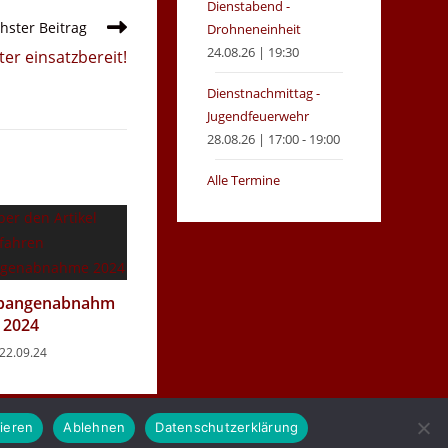
Dienstabend -
hster Beitrag
Drohneneinheit
24.08.26 | 19:30
ter einsatzbereit!
Dienstnachmittag -
Jugendfeuerwehr
28.08.26 | 17:00 - 19:00
Alle Termine
spangenabnahm
 2024
22.09.24
ieren
Ablehnen
Datenschutzerklärung
Gemeinde Moormerland
Impressum
Login