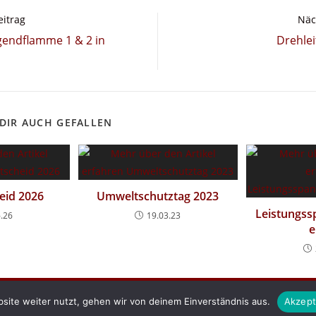
eitrag
Näc
endflamme 1 & 2 in
Drehlei
DIR AUCH GEFALLEN
eid 2026
Umweltschutztag 2023
Leistungs
6.26
19.03.23
e
site weiter nutzt, gehen wir von deinem Einverständnis aus.
Akzept