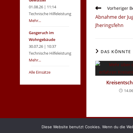
Gewässer
01.08.26 | 11:14
Weitere
Vorheriger B
Artikel
Technische Hilfeleistung
Abnahme der Jug
ansehen
Mehr...
Jheringsfehn
Gasgeruch im
Wohngebäude
30.07.26 | 10:37
DAS KÖNNTE 
Technische Hilfeleistung
Mehr...
Alle Einsätze
Kreisentsch
14.0
Diese Website benutzt Cookies. Wenn du die Web
Copyright 2026 - Feuerwehr Warsingsfehn