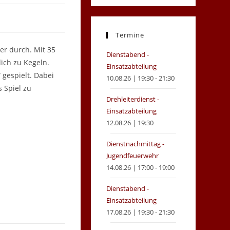
in
in
a
a
new
new
Termine
tab
tab
er durch. Mit 35
Dienstabend -
ich zu Kegeln.
Einsatzabteilung
gespielt. Dabei
10.08.26 | 19:30 - 21:30
 Spiel zu
Drehleiterdienst -
Einsatzabteilung
12.08.26 | 19:30
Dienstnachmittag -
Jugendfeuerwehr
14.08.26 | 17:00 - 19:00
Dienstabend -
Einsatzabteilung
17.08.26 | 19:30 - 21:30