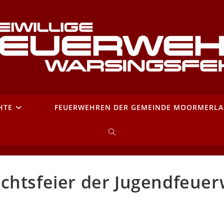
HTE
FEUERWEHREN DER GEMEINDE MOORMERL
WEBSITE-
SUCHE
chtsfeier der Jugendfeue
UMSCHALTEN