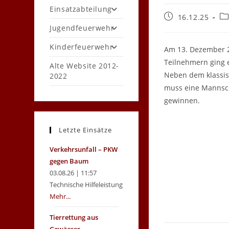
Einsatzabteilung
Beitrag
Be
16.12.25
veröffentlicht:
Ka
Jugendfeuerwehr
Kinderfeuerwehr
Am 13. Dezember 2
Teilnehmern ging e
Alte Website 2012-
Neben dem klassis
2022
muss eine Mannsch
gewinnen.
Letzte Einsätze
Verkehrsunfall – PKW
gegen Baum
03.08.26 | 11:57
Technische Hilfeleistung
Mehr...
Tierrettung aus