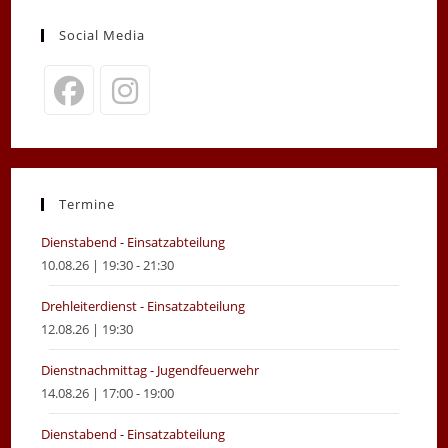
Social Media
Opens
Opens
in
in
a
a
new
new
Termine
tab
tab
Dienstabend - Einsatzabteilung
10.08.26 | 19:30 - 21:30
Drehleiterdienst - Einsatzabteilung
12.08.26 | 19:30
Dienstnachmittag - Jugendfeuerwehr
14.08.26 | 17:00 - 19:00
Dienstabend - Einsatzabteilung