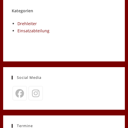
Kategorien
Drehleiter
Einsatzabteilung
Social Media
Opens
Opens
in
in
a
a
new
new
Termine