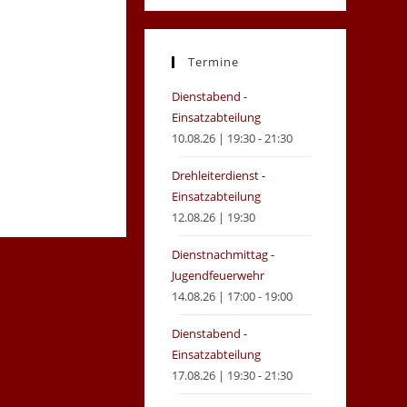
in
in
a
a
new
new
Termine
tab
tab
Dienstabend -
Einsatzabteilung
10.08.26 | 19:30 - 21:30
Drehleiterdienst -
Einsatzabteilung
12.08.26 | 19:30
Dienstnachmittag -
Jugendfeuerwehr
14.08.26 | 17:00 - 19:00
Dienstabend -
Einsatzabteilung
17.08.26 | 19:30 - 21:30