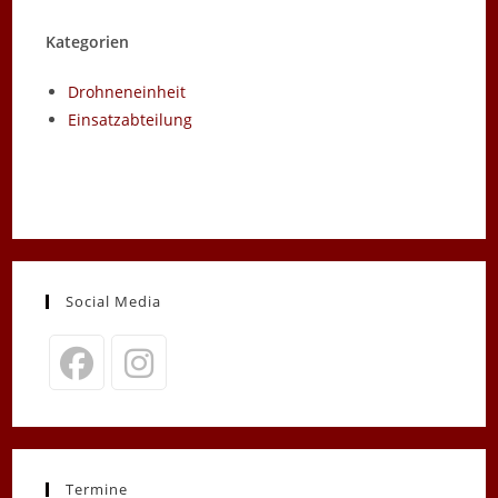
Kategorien
Drohneneinheit
Einsatzabteilung
Social Media
Opens
Opens
in
in
a
a
new
new
Termine