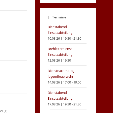
in
in
a
a
new
new
Termine
tab
tab
Dienstabend -
Einsatzabteilung
10.08.26 | 19:30 - 21:30
Drehleiterdienst -
Einsatzabteilung
12.08.26 | 19:30
Dienstnachmittag -
Jugendfeuerwehr
14.08.26 | 17:00 - 19:00
Dienstabend -
Einsatzabteilung
17.08.26 | 19:30 - 21:30
zeug