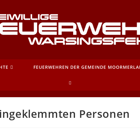
HTE
FEUERWEHREN DER GEMEINDE MOORMERLA
WEBSITE-
SUCHE
 eingeklemmten Personen
UMSCHALTEN