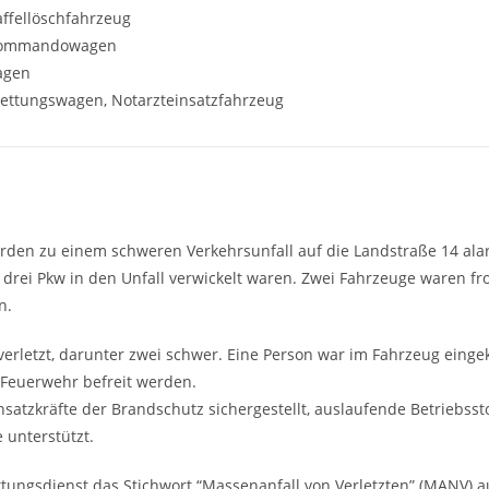
ffellöschfahrzeug
ommandowagen
agen
ttungswagen, Notarzteinsatzfahrzeug
en zu einem schweren Verkehrsunfall auf die Landstraße 14 ala
s drei Pkw in den Unfall verwickelt waren. Zwei Fahrzeuge waren fron
n.
erletzt, darunter zwei schwer. Eine Person war im Fahrzeug eing
 Feuerwehr befreit werden.
atzkräfte der Brandschutz sichergestellt, auslaufende Betriebsst
unterstützt.
ttungsdienst das Stichwort “Massenanfall von Verletzten” (MANV) 