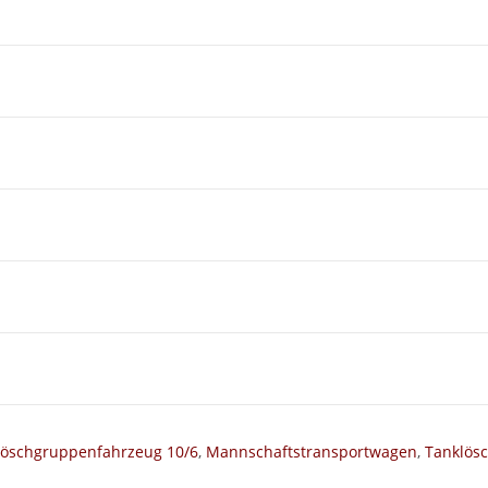
Löschgruppenfahrzeug 10/6
,
Mannschaftstransportwagen
,
Tanklös