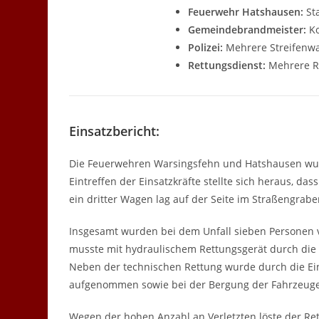
Feuerwehr Hatshausen:
Sta
Gemeindebrandmeister:
K
Polizei:
Mehrere Streifenw
Rettungsdienst:
Mehrere Re
Einsatzbericht:
Die Feuerwehren Warsingsfehn und Hatshausen wurd
Eintreffen der Einsatzkräfte stellte sich heraus, das
ein dritter Wagen lag auf der Seite im Straßengrabe
Insgesamt wurden bei dem Unfall sieben Personen v
musste mit hydraulischem Rettungsgerät durch die
Neben der technischen Rettung wurde durch die Eins
aufgenommen sowie bei der Bergung der Fahrzeuge 
Wegen der hohen Anzahl an Verletzten löste der Re