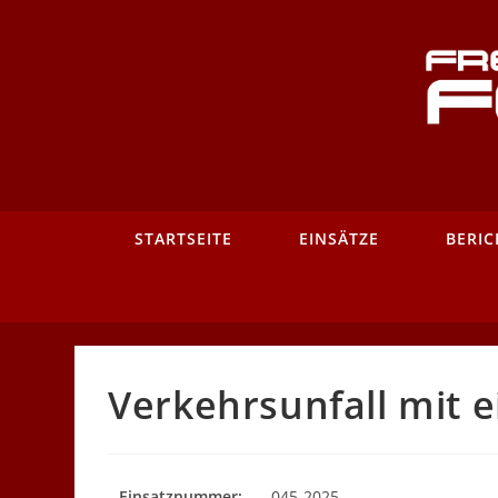
Zum
Inhalt
springen
STARTSEITE
EINSÄTZE
BERIC
Verkehrsunfall mit
Einsatznummer:
045-2025