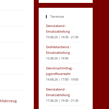
in
in
a
a
new
new
Termine
tab
tab
Dienstabend -
Einsatzabteilung
10.08.26 | 19:30 - 21:30
Drehleiterdienst -
Einsatzabteilung
12.08.26 | 19:30
Dienstnachmittag -
Jugendfeuerwehr
14.08.26 | 17:00 - 19:00
Dienstabend -
Einsatzabteilung
17.08.26 | 19:30 - 21:30
chfahrzeug