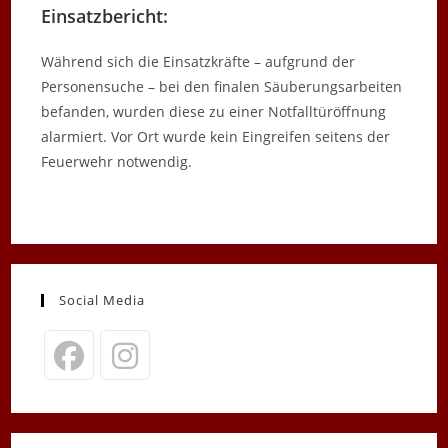
Einsatzbericht:
Während sich die Einsatzkräfte – aufgrund der
Personensuche – bei den finalen Säuberungsarbeiten
befanden, wurden diese zu einer Notfalltüröffnung
alarmiert. Vor Ort wurde kein Eingreifen seitens der
Feuerwehr notwendig.
Social Media
Opens
Opens
in
in
a
a