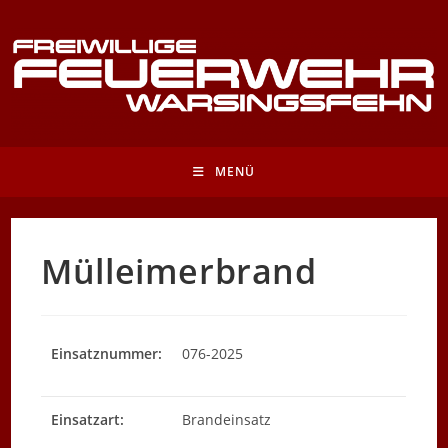
Zum
Inhalt
springen
MENÜ
Mülleimerbrand
Einsatznummer:
076-2025
Einsatzart:
Brandeinsatz