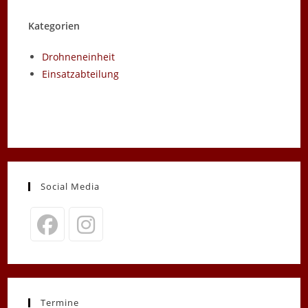
Kategorien
Drohneneinheit
Einsatzabteilung
Social Media
Opens
Opens
in
in
a
a
new
new
Termine