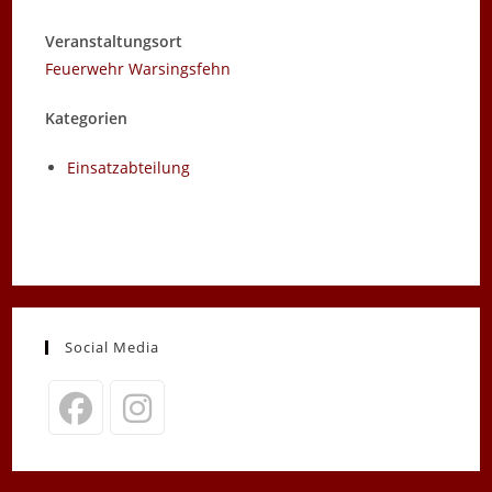
Veranstaltungsort
Feuerwehr Warsingsfehn
Kategorien
Einsatzabteilung
Social Media
Opens
Opens
in
in