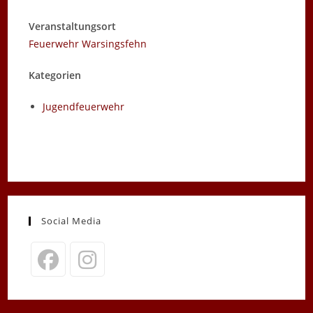
Veranstaltungsort
Feuerwehr Warsingsfehn
Kategorien
Jugendfeuerwehr
Social Media
Opens
Opens
in
in