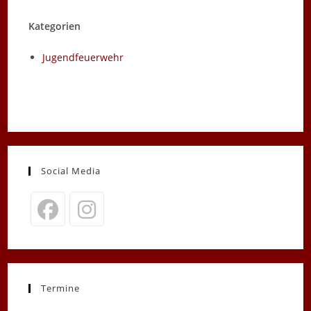
Kategorien
Jugendfeuerwehr
Social Media
Opens
Opens
in
in
a
a
new
new
Termine
tab
tab