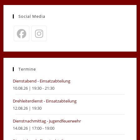
Social Media
Opens
Opens
in
in
a
a
new
new
Termine
tab
tab
Dienstabend - Einsatzabteilung
10.08.26 | 19:30 - 21:30
Drehleiterdienst - Einsatzabteilung
12.08.26 | 19:30
Dienstnachmittag - Jugendfeuerwehr
14.08.26 | 17:00 - 19:00