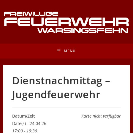
Zum
Inhalt
springen
MENÜ
Dienstnachmittag –
Jugendfeuerwehr
Datum/Zeit
Karte nicht verfügbar
Date(s) - 24.04.26
17:00 - 19:30