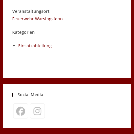
Veranstaltungsort
Feuerwehr Warsingsfehn
Kategorien
Einsatzabteilung
Social Media
Opens
Opens
in
in