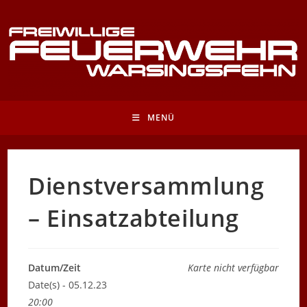
Zum
Inhalt
springen
MENÜ
Dienstversammlung
– Einsatzabteilung
Datum/Zeit
Karte nicht verfügbar
Date(s) - 05.12.23
20:00