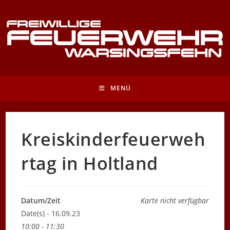
Zum
Inhalt
springen
MENÜ
Kreiskinderfeuerweh
rtag in Holtland
Datum/Zeit
Karte nicht verfügbar
Date(s) - 16.09.23
10:00 - 11:30