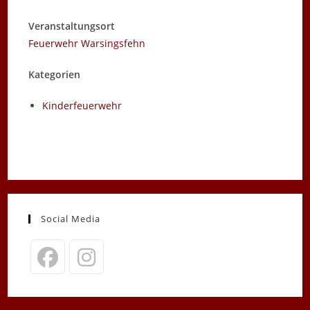
Veranstaltungsort
Feuerwehr Warsingsfehn
Kategorien
Kinderfeuerwehr
Social Media
Opens
Opens
in
in