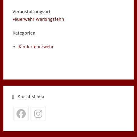
Veranstaltungsort
Feuerwehr Warsingsfehn
Kategorien
Kinderfeuerwehr
Social Media
Opens
Opens
in
in