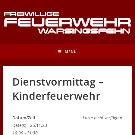
Zum
Inhalt
springen
MENÜ
Dienstvormittag –
Kinderfeuerwehr
Datum/Zeit
Karte nicht verfügbar
Date(s) - 25.11.23
10:00 - 11:30