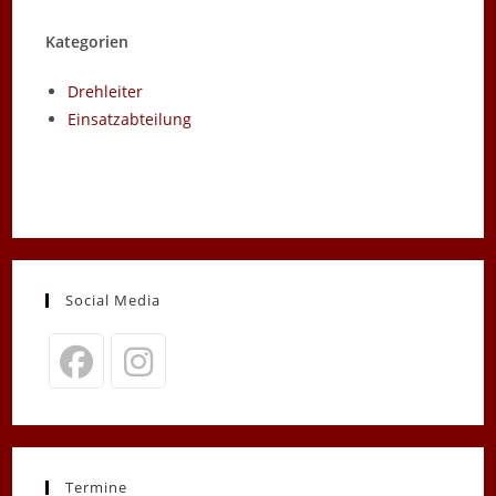
Kategorien
Drehleiter
Einsatzabteilung
Social Media
Opens
Opens
in
in
a
a
new
new
Termine