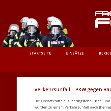
Zum
Inhalt
springen
STARTSEITE
EINSÄTZE
BERIC
Verkehrsunfall – PKW gegen B
Die Einsatzkräfte aus Jheringsfehn, Hesel un
wurden zu einem Verkehrsunfall nach Jhering