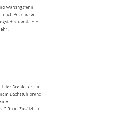
und Warsingsfehn
d nach Veenhusen
ingsfehn konnte die
 mehr…
t der Drehleiter zur
inem Dachstuhlbrand
 eine
 C-Rohr. Zusätzlich