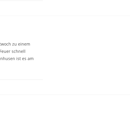
ttwoch zu einem
euer schnell
enhusen ist es am