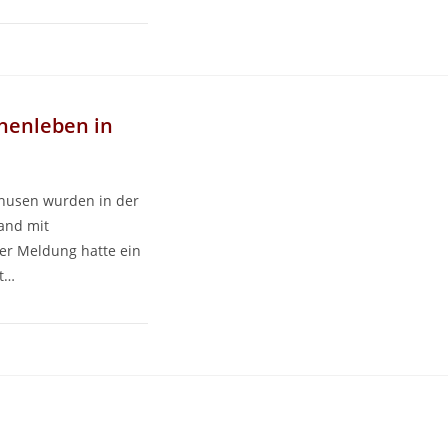
enleben in
nhusen wurden in der
and mit
ter Meldung hatte ein
st…