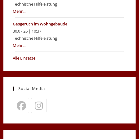
Technische Hilfeleistung
Mehr...
Gasgeruch im Wohngebäude
30.07.26 | 10:37
Technische Hilfeleistung
Mehr...
Alle Einsätze
Social Media
Opens
Opens
in
in
a
a