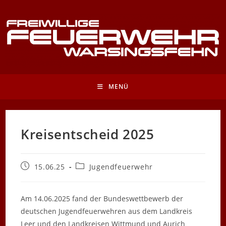
Zum
Inhalt
springen
MENÜ
Kreisentscheid 2025
Beitrag
Beitrags-
15.06.25
Jugendfeuerwehr
veröffentlicht:
Kategorie:
Am 14.06.2025 fand der Bundeswettbewerb der
deutschen Jugendfeuerwehren aus dem Landkreis
Leer und den Landkreisen Wittmund und Aurich