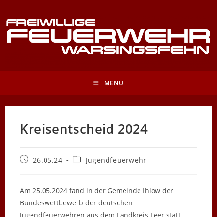
Zum
Inhalt
springen
MENÜ
Kreisentscheid 2024
Beitrag
Beitrags-
26.05.24
Jugendfeuerwehr
veröffentlicht:
Kategorie:
Am 25.05.2024 fand in der Gemeinde Ihlow der
Bundeswettbewerb der deutschen
Jugendfeuerwehren aus dem Landkreis Leer statt.