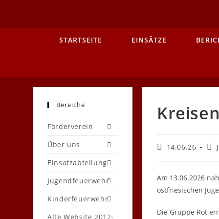
Zum
Inhalt
springen
STARTSEITE
EINSÄTZE
BERIC
Bereiche
Kreisen
Förderverein
Über uns
Beitrag
Bei
14.06.26
veröffentlicht:
Kat
Einsatzabteilung
Am 13.06.2026 na
Jugendfeuerwehr
ostfriesischen Jug
Kinderfeuerwehr
Die Gruppe Rot err
Alte Website 2012-