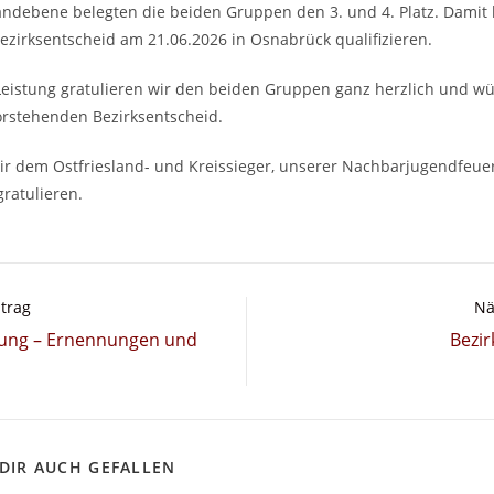
landebene belegten die beiden Gruppen den 3. und 4. Platz. Damit
zirksentscheid am 21.06.2026 in Osnabrück qualifizieren.
Leistung gratulieren wir den beiden Gruppen ganz herzlich und w
orstehenden Bezirksentscheid.
r dem Ostfriesland- und Kreissieger, unserer Nachbarjugendfeu
gratulieren.
itrag
Nä
ung – Ernennungen und
Bezir
DIR AUCH GEFALLEN