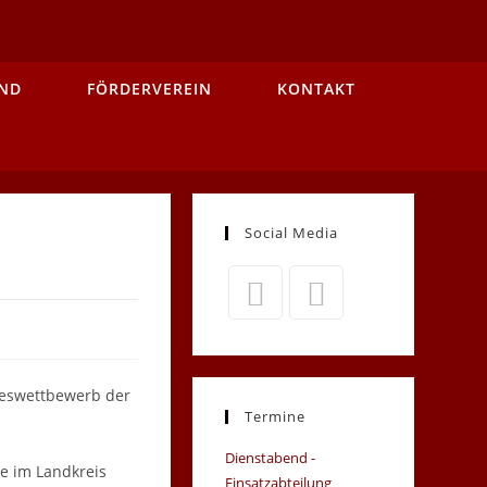
ND
FÖRDERVEREIN
KONTAKT
Social Media
Opens
Opens
in
in
a
a
eswettbewerb der
new
new
Termine
tab
tab
Dienstabend -
ne im Landkreis
Einsatzabteilung