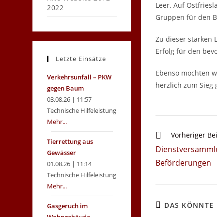
Leer. Auf Ostfries
2022
Gruppen für den Be
Zu dieser starken 
Erfolg für den bev
Letzte Einsätze
Ebenso möchten wi
Verkehrsunfall – PKW
herzlich zum Sieg 
gegen Baum
03.08.26 | 11:57
Technische Hilfeleistung
Mehr...
Weitere
Vorheriger Be
Tierrettung aus
Artikel
Dienstversamml
Gewässer
ansehen
Beförderungen
01.08.26 | 11:14
Technische Hilfeleistung
Mehr...
DAS KÖNNTE 
Gasgeruch im
Wohngebäude