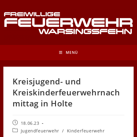
Zum
Inhalt
springen
MENÜ
Kreisjugend- und
Kreiskinderfeuerwehrnach
mittag in Holte
Beitrag
18.06.23
veröffentlicht:
Beitrags-
Jugendfeuerwehr
/
Kinderfeuerwehr
Kategorie: