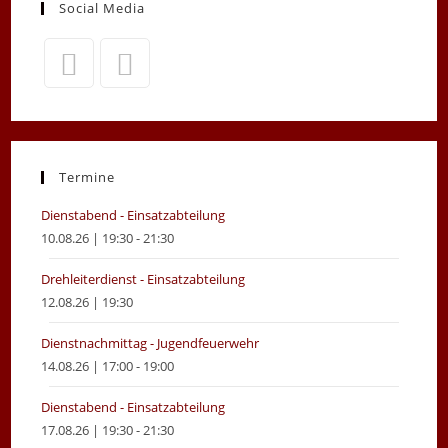
Social Media
Opens
Opens
in
in
a
a
new
new
Termine
tab
tab
Dienstabend - Einsatzabteilung
10.08.26 | 19:30 - 21:30
Drehleiterdienst - Einsatzabteilung
12.08.26 | 19:30
Dienstnachmittag - Jugendfeuerwehr
14.08.26 | 17:00 - 19:00
Dienstabend - Einsatzabteilung
17.08.26 | 19:30 - 21:30