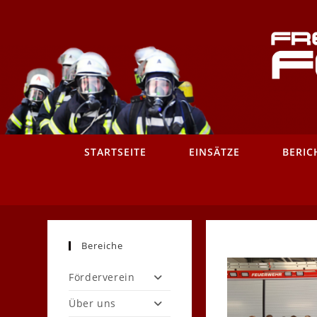
Zum
Inhalt
springen
STARTSEITE
EINSÄTZE
BERIC
Bereiche
Förderverein
Über uns