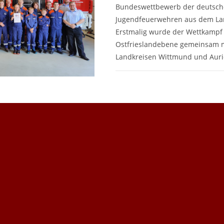
Bundeswettbewerb der deutsc
Jugendfeuerwehren aus dem Land
Erstmalig wurde der Wettkampf
Ostfrieslandebene gemeinsam 
Landkreisen Wittmund und Aur
FÜR
KOMMENTARE DEAKTIVIERT
KREI
2024