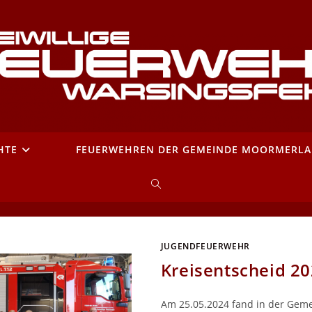
HTE
FEUERWEHREN DER GEMEINDE MOORMERL
WEBSITE-
SUCHE
JUGENDFEUERWEHR
UMSCHALTEN
Kreisentscheid 2
Am 25.05.2024 fand in der Geme