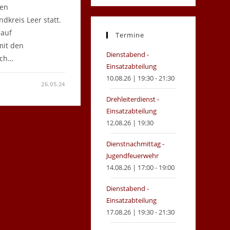
hen
in
in
kreis Leer statt.
a
a
 auf
new
new
Termine
mit den
tab
tab
Dienstabend -
ich…
Einsatzabteilung
10.08.26 | 19:30 - 21:30
26.05.24
SENTSCHEID
Drehleiterdienst -
Einsatzabteilung
12.08.26 | 19:30
Dienstnachmittag -
Jugendfeuerwehr
14.08.26 | 17:00 - 19:00
Dienstabend -
Einsatzabteilung
17.08.26 | 19:30 - 21:30