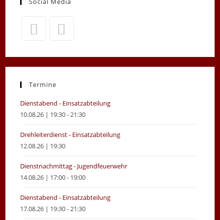
Social Media
Opens
Opens
in
in
a
a
new
new
Termine
tab
tab
Dienstabend - Einsatzabteilung
10.08.26 | 19:30 - 21:30
Drehleiterdienst - Einsatzabteilung
12.08.26 | 19:30
Dienstnachmittag - Jugendfeuerwehr
14.08.26 | 17:00 - 19:00
Dienstabend - Einsatzabteilung
17.08.26 | 19:30 - 21:30