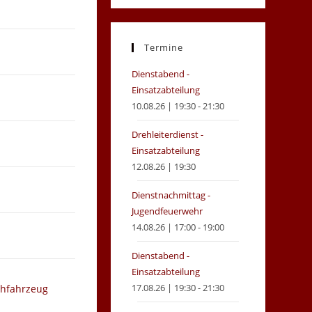
in
in
a
a
new
new
Termine
tab
tab
Dienstabend -
Einsatzabteilung
10.08.26 | 19:30 - 21:30
Drehleiterdienst -
Einsatzabteilung
12.08.26 | 19:30
Dienstnachmittag -
Jugendfeuerwehr
14.08.26 | 17:00 - 19:00
Dienstabend -
Einsatzabteilung
17.08.26 | 19:30 - 21:30
chfahrzeug