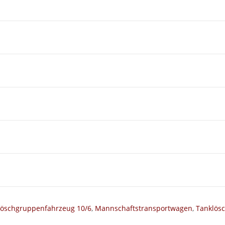
Löschgruppenfahrzeug 10/6
,
Mannschaftstransportwagen
,
Tanklös