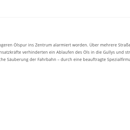
längeren Ölspur ins Zentrum alarmiert worden. Über mehrere Stra
nsatzkräfte verhinderten ein Ablaufen des Öls in die Gullys und st
che Säuberung der Fahrbahn – durch eine beauftragte Spezialfirma