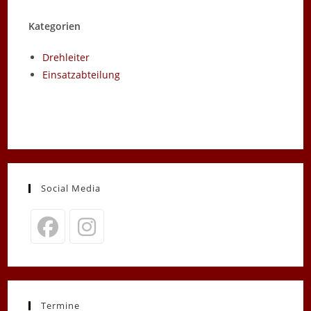
Kategorien
Drehleiter
Einsatzabteilung
Social Media
Opens
Opens
in
in
a
a
new
new
Termine